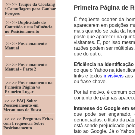
>> >> Truque da Cloaking
Primeira Página de 
/ Camuflagem para Ganhar
Posições
É freqüente ocorrer da ho
>> >> Duplicidade do
aparecerem em posições mui
Conteúdo e sua Influência
mais quando se trata da hom
no Posicionamento
posto que aparecer na quinta
visitantes. E, por isso mes
>> >> Posicionamento
razões podem ser múltiplas
Manual
que do outro.
Eficiência na identificaçã
>> >> Posicionamento
Manual - Parte 2
do que o Yahoo na identific
links e textos
invisíveis
aos u
ou frase-chave.
>> >> Posicionamento na
Primeira Página vs
Por tal motivo, é comum oc
Primeiro Lugar
conjunto de páginas aparec
>> >> FAQ Sobre
Posicionamento em
Interesse do Google em se
Mecanimos de Busca
que pode ser enganado, 
>> >> >> Perguntas Feitas
denunciadas. o título da pá
com Frequência Sobre
está sendo prejudicado pel
Posicionamento
fato ao Google. Já o Yahoo 