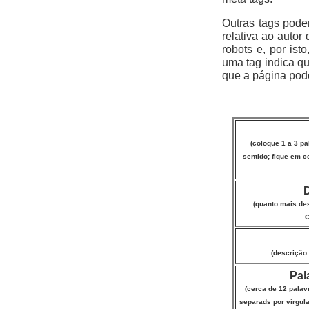
Outras tags pode
relativa ao autor
robots e, por ist
uma tag indica que
que a página pod
(coloque 1 a 3 p
sentido; fique em c
(quanto mais des
(descrição
Pal
(cerca de 12 palav
separads por vírgul