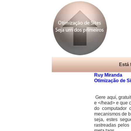
Está
Ruy Miranda
Otimização de Si
Gere aqui, gratui
e </head> e que c
do computador o
mecanismos de bu
seja, estes seg
rastreadas pelos
meta tags.