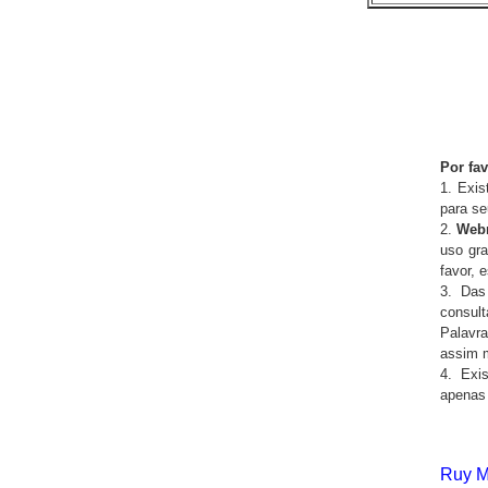
Por fav
1. Exis
para se
2.
Webm
uso gra
favor, 
3. Das
consul
Palavra
assim m
4. Exi
apenas 
Ruy M