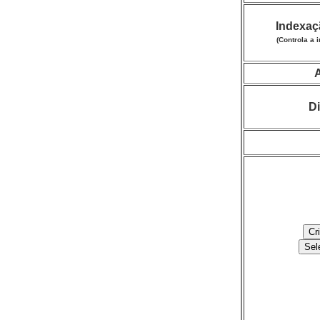
Indexaç
(Controla a 
Di