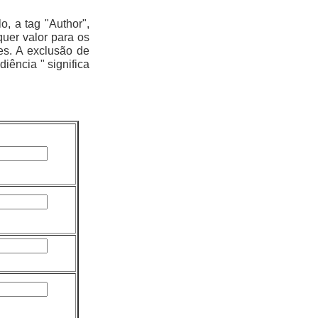
, a tag "Author",
quer valor para os
tes. A exclusão de
iência " significa