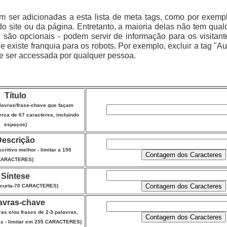
m ser adicionadas a esta lista de meta tags, como por exemplo
 do site ou da página. Entretanto, a maioria delas não tem qual
o, são opcionais - podem servir de informação para os visitan
 existe franquia para os robots. Por exemplo, excluir a tag "Aud
e ser accessada por qualquer pessoa.
Título
alavras/frase-chave que façam
erca de 67 caracteres, incluindo
espaços)
Descrição
critivo melhor - limitar a 150
CARACTERES)
Síntese
 curta-70 CARACTERES)
avras-chave
ras e/ou frases de 2-3 palavras,
as - limitar em 255 CARACTERES)