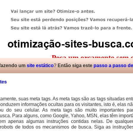
Peça um orçamento sem 
Meta Tags – Gerador
 fazendo um
site estático
?
Então siga este
passo a passo de 
tes
tamente, suas meta tags. As meta tags são as tags situadas en
onduzem informações ocultas para os visitantes, isto é, elas n
u do seu celular. As meta tags são muito importantes pa
sca. Para alguns, como Google, Yahoo, MSN, elas têm importân
uem apenas algumas instruções contidas nelas. De qualquer
 robots de todos os mecanismos de busca. Siga as instruçõe