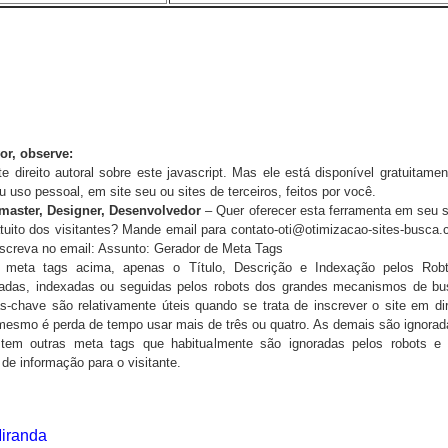
or, observe:
te direito autoral sobre este javascript. Mas ele está disponível gratuitamen
u uso pessoal, em site seu ou sites de terceiros, feitos por você.
aster, Designer, Desenvolvedor
– Quer oferecer esta ferramenta em seu s
tuito dos visitantes? Mande email para contato-oti@otimizacao-sites-busca
escreva no email: Assunto: Gerador de Meta Tags
 meta tags acima, apenas o Título, Descrição e Indexação pelos Rob
tadas, indexadas ou seguidas pelos robots dos grandes mecanismos de bu
s-chave são relativamente úteis quando se trata de inscrever o site em dir
esmo é perda de tempo usar mais de três ou quatro. As demais são ignorad
stem outras meta tags que habitualmente são ignoradas pelos robots e
de informação para o visitante.
iranda