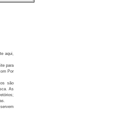
te aqui,
ite para
.com Por
tos são
sca. As
etórios;
as.
 servem