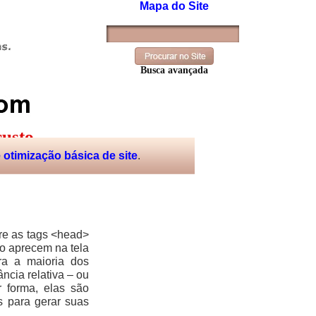
Mapa do Site
Busca avançada
custo
otimização básica de site
.
tre as tags <head>
ão aprecem na tela
ra a maioria dos
cia relativa – ou
 forma, elas são
s para gerar suas